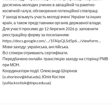
досягнень молодих учених в авіаційній та ракетно-
космічній галузі, обговорення потенційної співпраці.
У заході візьмуть участь молоді вчені України та інших
країн, а також представники органів державної влади.
Для участі просимо до 12 березня 2026 р. заповнити
реєстраційну форму за посиланням:
https://docs.google.com/…/1FAIpQLSd5p6…/viewform…
Мови заходу: українська, англійська.
Всі спікери отримають сертифікати.
Передбачено онлайн-трансляцію заходу на сторінці РМВ
при МОН.
Координатори події: Олександр Шорінов
(o.shorinov@khai.edu), Юлія Костюк
(yuliia.kostiuk@tnpu.edu.ua).