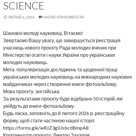
SCIENCE
ЛЮТИЙ 6, 2026
НАПИСАТИ КОМЕНТАР
Шановні молоді науковиці, Вітаємо!
Звертаємо Вашу увагу, що завершується реєстрація
учасниць нового проєкту Рада молодих вчених при
Міністерстві освіти і науки України про українських
молодих науковиць.
Мета: популяризація досліджень та щоденної праці
українських молодих науковиць на міжнародних наукових
майданчиках через створення книги-фотоальбому.
Мова проєкту: англійська.
За результатами проєкту буде відібрано 50 історій, які
увійдуть до книги-фотоальбому.
Будь ласка, заповніть до 8 лютого 2026 р. реєстраційну
форму, щоб стати частиною нашої історії:
https://forms.gle/wRJZ3giUsbcdBmpA8
Координатор проєкту: Дмитро Захаров