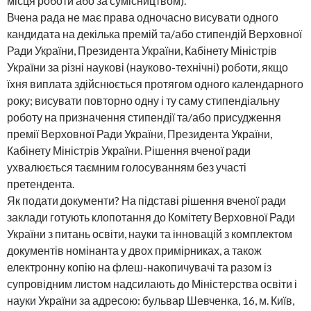
місця роботи або за сумісництвом).
Вчена рада не має права одночасно висувати одного
кандидата на декілька премій та/або стипендій Верховної
Ради України, Президента України, Кабінету Міністрів
України за різні наукові (науково-технічні) роботи, якщо
їхня виплата здійснюється протягом одного календарного
року; висувати повторно одну і ту саму стипендіальну
роботу на призначення стипендії та/або присудження
премії Верховної Ради України, Президента України,
Кабінету Міністрів України. Рішення вченої ради
ухвалюється таємним голосуванням без участі
претендента.
Як подати документи? На підставі рішення вченої ради
заклади готують клопотання до Комітету Верховної Ради
України з питань освіти, науки та інновацій з комплектом
документів номінанта у двох примірниках, а також
електронну копію на флеш-накопичувачі та разом із
супровідним листом надсилають до Міністерства освіти і
науки України за адресою: бульвар Шевченка, 16, м. Київ,