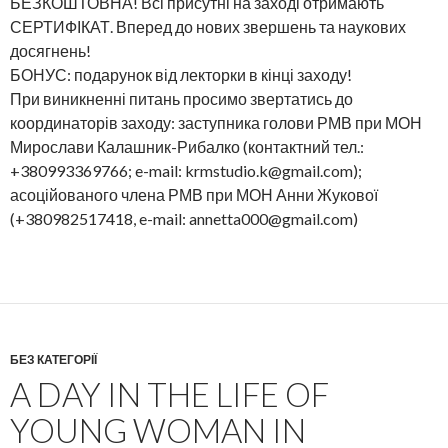
БЕЗКОШТОВНА! Всі присутні на заході отримають
СЕРТИФІКАТ. Вперед до нових звершень та наукових
досягнень!
БОНУС: подарунок від лекторки в кінці заходу!
При виникненні питань просимо звертатись до
координаторів заходу: заступника голови РМВ при МОН
Мирослави Калашник-Рибалко (контактний тел.:
+380993369766; e-mail: krmstudio.k@gmail.com);
асоційованого члена РМВ при МОН Анни Жукової
(+380982517418, e-mail: annetta000@gmail.com)
БЕЗ КАТЕГОРІЇ
A DAY IN THE LIFE OF
YOUNG WOMAN IN