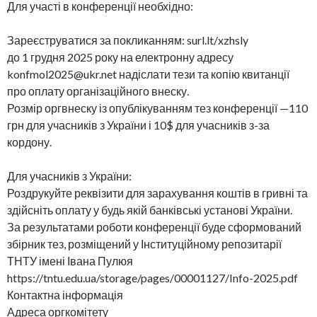
Для участі в конференції необхідно:
Зареєструватися за покликанням: surl.lt/xzhsly
до 1 грудня 2025 року на електронну адресу
konfmol2025@ukr.net надіслати тези та копію квитанції
про оплату організаційного внеску.
Розмір оргвнеску із опублікуванням тез конференції —110
грн для учасників з України і 10$ для учасників з-за
кордону.
Для учасників з України:
Роздрукуйте реквізити для зарахування коштів в гривні та
здійсніть оплату у будь якій банківські установі України.
За результатами роботи конференції буде сформований
збірник тез, розміщений у Інституційному репозитарії
ТНТУ імені Івана Пулюя
https://tntu.edu.ua/storage/pages/00001127/Info-2025.pdf
Контактна інформація
Адреса оргкомітету