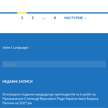
1
2
…
4
НАСТУПНЕ →
Навігація
по
записах
Select Language
▼
П
о
ш
у
к
НЕДАВНІ ЗАПИСИ
:
Оголошено подання кандидатур претендентів та їх робіт на
Призначення Стипендії Верховної Ради України імені Бориса
Патона на 2027 рік