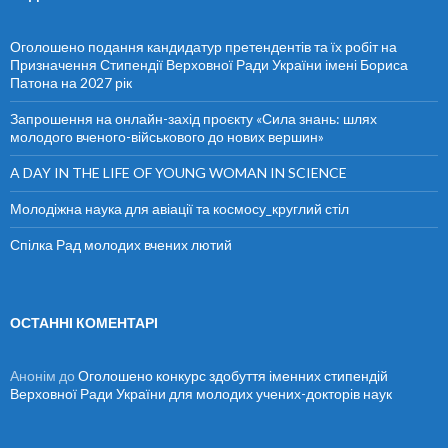
:
Оголошено подання кандидатур претендентів та їх робіт на
Призначення Стипендії Верховної Ради України імені Бориса
Патона на 2027 рік
Запрошення на онлайн-захід проєкту «Сила знань: шлях
молодого вченого-військового до нових вершин»
A DAY IN THE LIFE OF YOUNG WOMAN IN SCIENCE
Молодіжна наука для авіації та космосу_круглий стіл
Спілка Рад молодих вчених лютий
ОСТАННІ КОМЕНТАРІ
Анонім
до
Оголошено конкурс здобуття іменних стипендій
Верховної Ради України для молодих учених-докторів наук