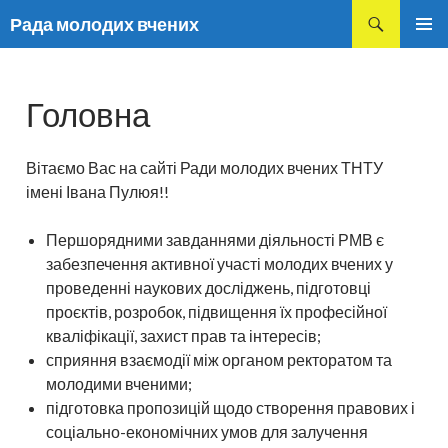
Пошук
Рада молодих вчених
ПЕРЕМІСТИТИСЬ
ГОЛОВ
ДО
МЕНЮ
ТЕКСТУ
Головна
Вітаємо Вас на сайті Ради молодих вчених ТНТУ
імені Івана Пулюя!!
Першорядними завданнями діяльності РМВ є
забезпечення активної участі молодих вчених у
проведенні наукових досліджень, підготовці
проєктів, розробок, підвищення їх професійної
кваліфікації, захист прав та інтересів;
сприяння взаємодії між органом ректоратом та
молодими вченими;
підготовка пропозицій щодо створення правових і
соціально-економічних умов для залучення